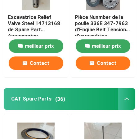
Pompe à réfrigérant de moteur
Excavatrice Relief
Pièce Nunmber de la
Valve Steel 14713168
poulie 336E 347-7963
de Spare Part
d'Engine Belt Tensioner
Turbocompresseur d'excavatrice
Accessories
d'excavatrice
d'excavatrice d'E350D
meilleur prix
meilleur prix
Excavatrice Starter Motor
Contact
Contact
Alternateur diesel de générateur
Excavatrice Hydraulic Pump
CAT Spare Parts
(36)
kit de joint d'excavatrice
Pièces diesel de générateur