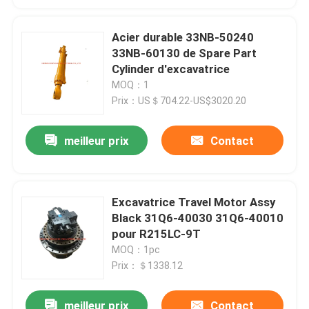
Acier durable 33NB-50240
33NB-60130 de Spare Part
Cylinder d'excavatrice
MOQ：1
Prix：US＄704.22-US$3020.20
meilleur prix
Contact
Excavatrice Travel Motor Assy
Black 31Q6-40030 31Q6-40010
pour R215LC-9T
MOQ：1pc
Prix：＄1338.12
meilleur prix
Contact