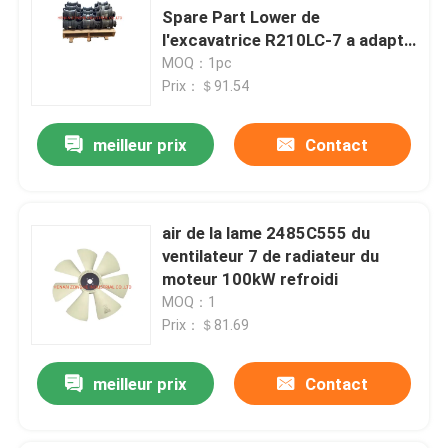
Spare Part Lower de
l'excavatrice R210LC-7 a adapté
aux besoins du client
MOQ：1pc
Prix：＄91.54
meilleur prix
Contact
air de la lame 2485C555 du
ventilateur 7 de radiateur du
moteur 100kW refroidi
MOQ：1
Prix：＄81.69
meilleur prix
Contact