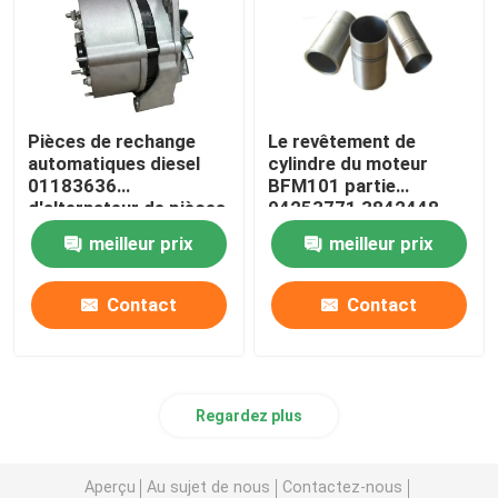
Pièces de rechange
Le revêtement de
automatiques diesel
cylindre du moteur
01183636
BFM101 partie
d'alternateur de pièces
04253771 3842448
de moteur de FL413
04253772
meilleur prix
meilleur prix
Deutz
Contact
Contact
Regardez plus
Aperçu
Au sujet de nous
Contactez-nous