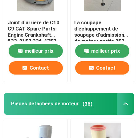
Pièce de rechange de chariot élévateur
Joint d'arrière de C10
La soupape
C9 CAT Spare Parts
d'échappement de
Engine Crankshaft
soupape d'admission
533-2152 226-4757
de moteur partie 252-
2264757
7802 224-3030
meilleur prix
meilleur prix
adaptée aux besoins du
client
Contact
Contact
Pièces détachées de moteur
(36)