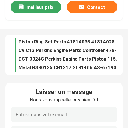
meilleur prix
Contact
Piston Ring Set Parts 4181A035 4181A028 4222723M91 de moteur diesel
C9 C13 Perkins Engine Parts Controller 478-7932 4787932 pour le panneau d'ordinateur
Au sujet de nous
DST 3024C Perkins Engine Parts Piston 115017581 270-6968 2706968
Métal RS30135 CH1217 SL81466 AS-67190-S P78-5609 de filtre à air de moteur d'OEM
Visite d'usine
L'OEM 1004-4 Perkins Engine Parts Thermostat OE49554 a adapté aux besoins du client
Le revêtement diesel d'OE52921 Perkins Engine Parts Cylinde r a adapté aux besoins du client
Contrôle de qualité
Le moteur de démarreur diesel adapté aux besoins du client de générateur partie le moteur T400268
pièces de moteur d'Assemblée de moteur de démarreur d'OEM 2873K621 de 2873K631 2873K601
Contactez-nous
Alternateur 1104 de groupe électrogène de moteur T416234 pour le kit de reconstruction de révision de moteur
Injecteur de carburant véritable 454-5091 de moteur diesel d'OEM 4545091 T419385
Nouvelles
Laisser un message
Nouvelles pièces 1004G 1004-40S 1004-40T de moteur diesel de pompe à l'eau U5MW0106
Nous vous rappellerons bientôt!
CE de la pompe à eau de Perkins Engine Parts U5MW0193 d'excavatrice U5MW0189 U5MW0192
Demandez une citation
Perkins Engine Parts Alternator industriel T416349 a adapté aux besoins du client
Pompe d'injection de moteur de 1104A-44T Perkins Engine Parts Genuine Original UFK4A444
Excavatrice Spare Part
OEM 2656F501 SFC-55240 FS20052 de filtre de séparateur d'eau de carburant diesel de générateur