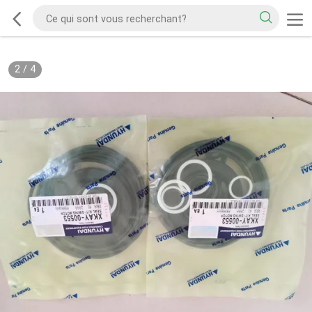
2
/
4