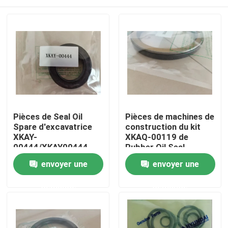
Pièces de Seal Oil
Pièces de machines de
Spare d'excavatrice
construction du kit
XKAY-
XKAQ-00119 de
00444/XKAY00444
Rubber Oil Seal
avec la garantie de 1
d'excavatrice
Maison
envoyer une
envoyer une
an
demande
demande
Produits
Vidéos