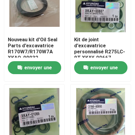
Au sujet de nous
Visite d'usine
Nouveau kit d'Oil Seal
Kit de joint
Parts d'excavatrice
d'excavatrice
R170W7/R170W7A
personnalisé R275LC-
Contrôle de qualité
XKAQ-00032
9T XKAY-00667
Pédale de
envoyer une
envoyer une
télécommande
Contactez-nous
demande
demande
Nouvelles
Demandez une citation
Excavatrice Spare Part