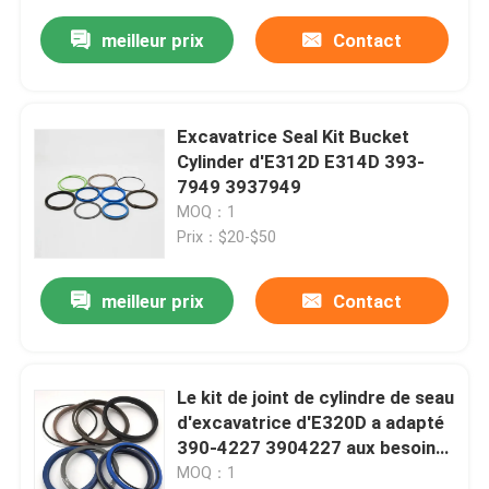
meilleur prix
Contact
Excavatrice Seal Kit Bucket
Cylinder d'E312D E314D 393-
7949 3937949
MOQ：1
Prix：$20-$50
meilleur prix
Contact
Le kit de joint de cylindre de seau
d'excavatrice d'E320D a adapté
390-4227 3904227 aux besoins
du client
MOQ：1