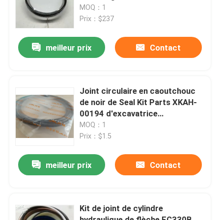
adaptée aux besoins du client
MOQ：1
Prix：$237
Au sujet de nous
meilleur prix
Contact
Visite d'usine
Contrôle de qualité
Joint circulaire en caoutchouc
de noir de Seal Kit Parts XKAH-
00194 d'excavatrice
Contactez-nous
d'OEM/ODM
MOQ：1
Prix：$1.5
Nouvelles
meilleur prix
Contact
Demandez une citation
Kit de joint de cylindre
Excavatrice Spare Part
hydraulique de flèche EC330B