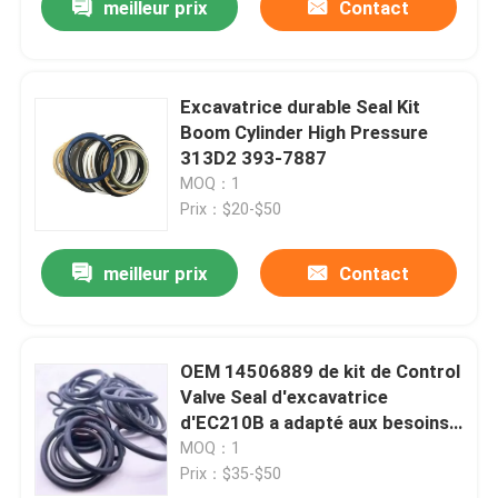
meilleur prix
Contact
Excavatrice durable Seal Kit
Boom Cylinder High Pressure
313D2 393-7887
MOQ：1
Prix：$20-$50
meilleur prix
Contact
OEM 14506889 de kit de Control
Valve Seal d'excavatrice
d'EC210B a adapté aux besoins
du client
MOQ：1
Prix：$35-$50