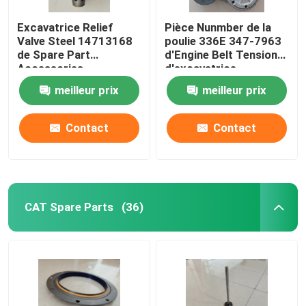
Excavatrice Relief
Pièce Nunmber de la
Pièce de rechange de chariot élévateur
Valve Steel 14713168
poulie 336E 347-7963
de Spare Part
d'Engine Belt Tensioner
Accessories
d'excavatrice
d'excavatrice d'E350D
meilleur prix
meilleur prix
Contact
Contact
CAT Spare Parts
(36)