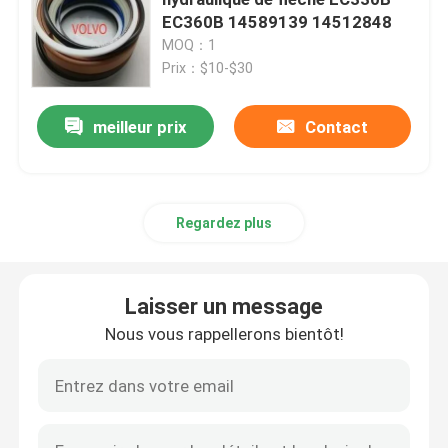
EC360B 14589139 14512848
MOQ：1
CAT Spare Parts
Prix：$10-$30
Pièces détachées de moteur
meilleur prix
Contact
Pièces de moteur Perkins
Regardez plus
pièces de moteur de deutz
Laisser un message
pièces de rechange de Cummins Engine
Nous vous rappellerons bientôt!
Pièces de rechange de compresseur d'air
Pompe d'injection de carburant diesel