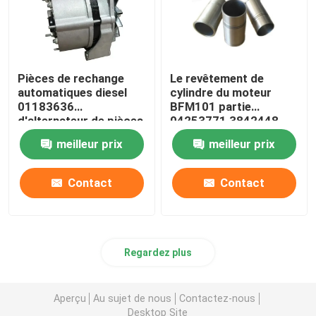
Pièces de rechange
Le revêtement de
automatiques diesel
cylindre du moteur
01183636
BFM101 partie
d'alternateur de pièces
04253771 3842448
de moteur de FL413
04253772
meilleur prix
meilleur prix
Deutz
Contact
Contact
Regardez plus
Aperçu
Au sujet de nous
Contactez-nous
Desktop Site