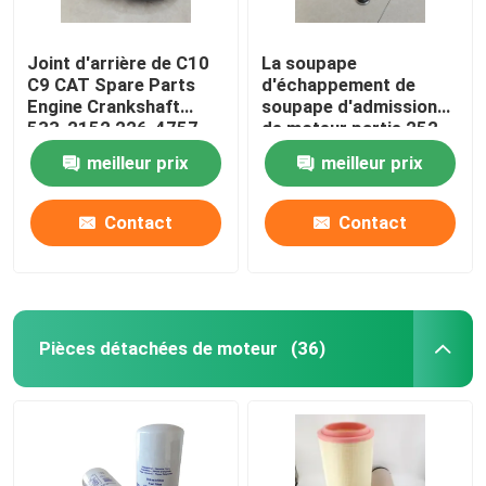
Joint d'arrière de C10
La soupape
C9 CAT Spare Parts
d'échappement de
Engine Crankshaft
soupape d'admission
533-2152 226-4757
de moteur partie 252-
2264757
7802 224-3030
meilleur prix
meilleur prix
adaptée aux besoins du
client
Contact
Contact
Pièces détachées de moteur
(36)