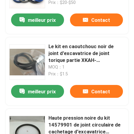
Prix：$20-$50
meilleur prix
Contact
Le kit en caoutchouc noir de
joint d'excavatrice de joint
torique partie XKAH-
00396/XKAQ-00060
MOQ：1
Prix：$1.5
meilleur prix
Contact
Maison
Produits
Haute pression noire du kit
14579901 de joint circulaire de
cachetage d'excavatrice
Vidéos