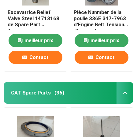
Excavatrice Relief
Pièce Nunmber de la
Pièce de rechange de chariot élévateur
Valve Steel 14713168
poulie 336E 347-7963
de Spare Part
d'Engine Belt Tensioner
Accessories
d'excavatrice
d'excavatrice d'E350D
meilleur prix
meilleur prix
Contact
Contact
CAT Spare Parts
(36)