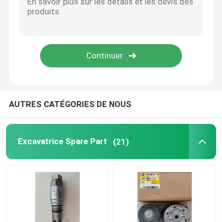
Pompe à réfrigérant de moteur
Turbocompresseur d'excavatrice
Excavatrice Starter Motor
AUTRES CATÉGORIES DE NOUS
Alternateur diesel de générateur
Excavatrice Spare Part
(21)
Excavatrice Hydraulic Pump
kit de joint d'excavatrice
Pièces diesel de générateur