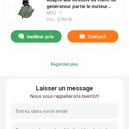
générateur partie le moteur
T400268
MOQ：1
CAT Spare Parts
Prix：$799.00
Pièces détachées de moteur
meilleur prix
Contact
Pièces de moteur Perkins
Regardez plus
pièces de moteur de deutz
Laisser un message
pièces de rechange de Cummins Engine
Nous vous rappellerons bientôt!
Pièces de rechange de compresseur d'air
Pompe d'injection de carburant diesel