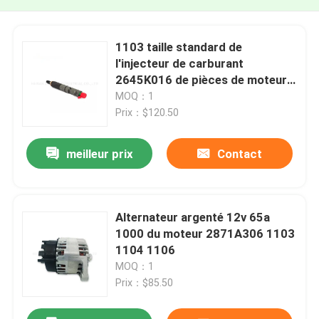
1103 taille standard de
l'injecteur de carburant
2645K016 de pièces de moteur
de 1104 Perkins
MOQ：1
Prix：$120.50
meilleur prix
Contact
Alternateur argenté 12v 65a
1000 du moteur 2871A306 1103
1104 1106
MOQ：1
Prix：$85.50