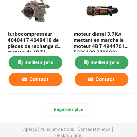
turbocompresseur
moteur diesel 3.7Kw
4048417 4048418 de
mettant en marche le
pièces de rechange de
moteur 4BT 4944701
moteur de 4BTA
5336432 3708Q01-
Cummins
010
meilleur prix
meilleur prix
Contact
Contact
Regardez plus
Aperçu
Au sujet de nous
Contactez-nous
Desktop Site