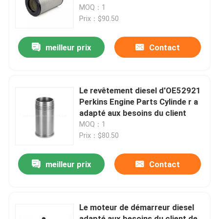
MOQ：1
Prix：$90.50
Au sujet de nous
meilleur prix
Contact
Visite d'usine
Contrôle de qualité
Le revêtement diesel d'OE52921
Perkins Engine Parts Cylinde r a
adapté aux besoins du client
Contactez-nous
MOQ：1
Prix：$80.50
Nouvelles
meilleur prix
Contact
Demandez une citation
Le moteur de démarreur diesel
Excavatrice Spare Part
adapté aux besoins du client de