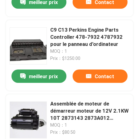
meilleur prix
Contact
C9 C13 Perkins Engine Parts
Controller 478-7932 4787932
pour le panneau d'ordinateur
MOQ：1
Prix：$1250.00
meilleur prix
Contact
Assemblée de moteur de
démarreur moteur de 12V 2.1KW
10T 2873143 2873A012
2873A017
MOQ：1
Prix：$80.50