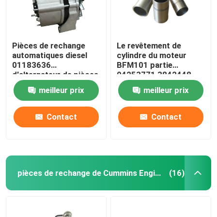
Pièces de rechange
Le revêtement de
automatiques diesel
cylindre du moteur
01183636
BFM101 partie
d'alternateur de pièces
04253771 3842448
de moteur de FL413
04253772
meilleur prix
meilleur prix
Deutz
Contact
Contact
pièces de rechange de Cummins Engine
(16)