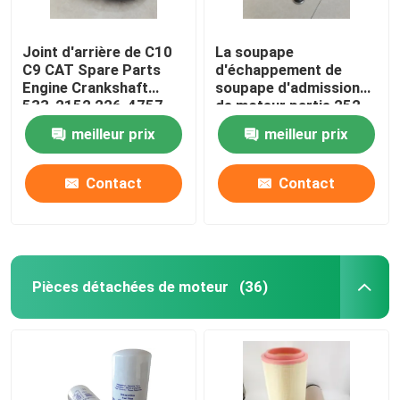
Joint d'arrière de C10
La soupape
C9 CAT Spare Parts
d'échappement de
Engine Crankshaft
soupape d'admission
533-2152 226-4757
de moteur partie 252-
2264757
7802 224-3030
meilleur prix
meilleur prix
adaptée aux besoins du
client
Contact
Contact
Pièces détachées de moteur
(36)