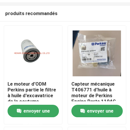
produits recommandés
Le moteur d'ODM
Capteur mécanique
Perkins partie le filtre
T406771 d'huile à
Maison
à huile d'excavatrice
moteur de Perkins
de la coutume
Engine Parts 1104C
2654407
Produits
envoyer une
envoyer une
demande
demande
Vidéos