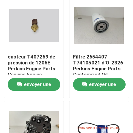
Au sujet de nous
Visite d'usine
Contrôle de qualité
capteur T407269 de
Filtre 2654407
pression de 1206E
T74105021 d'O-2326
Perkins Engine Parts
Perkins Engine Parts
Contactez-nous
Genuine Engine
Customized Oil
envoyer une
envoyer une
Nouvelles
demande
demande
Demandez une citation
Excavatrice Spare Part