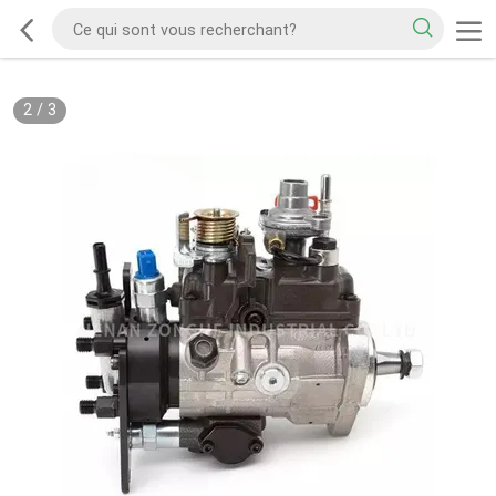
2
/
3