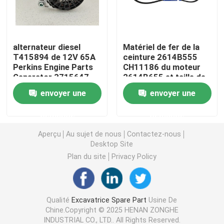
CAT Spare Parts
alternateur diesel
Matériel de fer de la
T415894 de 12V 65A
ceinture 2614B555
Pièces détachées de moteur
Perkins Engine Parts
CH11186 du moteur
Generator 3715647
2614B655 et taille de
DST
Pièces de moteur Perkins
envoyer une
envoyer une
demande
demande
pièces de moteur de deutz
Aperçu
Au sujet de nous
Contactez-nous
Desktop Site
pièces de rechange de Cummins Engine
Plan du site
Privacy Policy
Pièces de rechange de compresseur d'air
Qualité
Excavatrice Spare Part
Usine De
Chine.Copyright © 2025 HENAN ZONGHE
Pompe d'injection de carburant diesel
INDUSTRIAL CO., LTD.. All Rights Reserved.