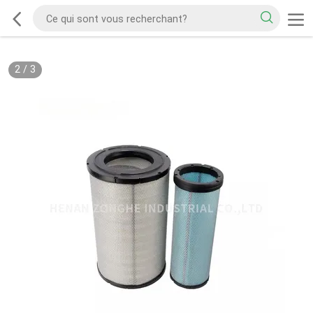
2
/
3