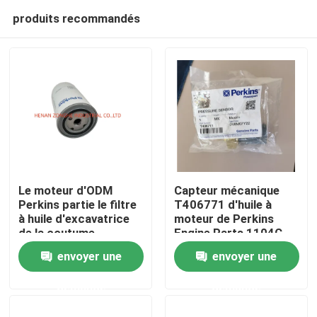
produits recommandés
Le moteur d'ODM
Capteur mécanique
Perkins partie le filtre
T406771 d'huile à
à huile d'excavatrice
moteur de Perkins
Maison
de la coutume
Engine Parts 1104C
2654407
envoyer une
envoyer une
Produits
demande
demande
Vidéos