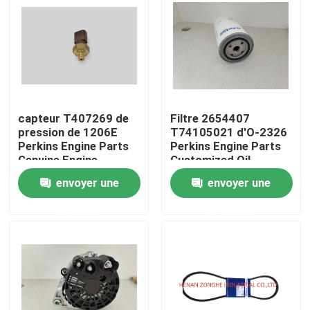
Au sujet de nous
Visite d'usine
capteur T407269 de
Filtre 2654407
Contrôle de qualité
pression de 1206E
T74105021 d'O-2326
Perkins Engine Parts
Perkins Engine Parts
Genuine Engine
Customized Oil
Contactez-nous
envoyer une
envoyer une
demande
demande
Nouvelles
Demandez une citation
Excavatrice Spare Part