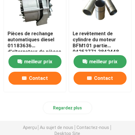
Pièces de rechange
Le revêtement de
automatiques diesel
cylindre du moteur
01183636
BFM101 partie
d'alternateur de pièces
04253771 3842448
de moteur de FL413
04253772
meilleur prix
meilleur prix
Deutz
Contact
Contact
Regardez plus
Aperçu
Au sujet de nous
Contactez-nous
Desktop Site