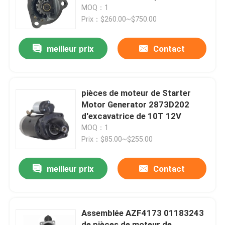
l'excavatrice
MOQ：1
Prix：$260.00~$750.00
Au sujet de nous
meilleur prix
Contact
Visite d'usine
Contrôle de qualité
pièces de moteur de Starter
Motor Generator 2873D202
d'excavatrice de 10T 12V
Contactez-nous
MOQ：1
Prix：$85.00~$255.00
Nouvelles
meilleur prix
Contact
Demandez une citation
Assemblée AZF4173 01183243
Excavatrice Spare Part
de pièces de moteur de