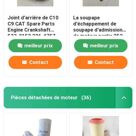
Joint d'arrière de C10
La soupape
C9 CAT Spare Parts
d'échappement de
Engine Crankshaft
soupape d'admission
533-2152 226-4757
de moteur partie 252-
2264757
7802 224-3030
meilleur prix
meilleur prix
adaptée aux besoins du
client
Contact
Contact
Pièces détachées de moteur
(36)