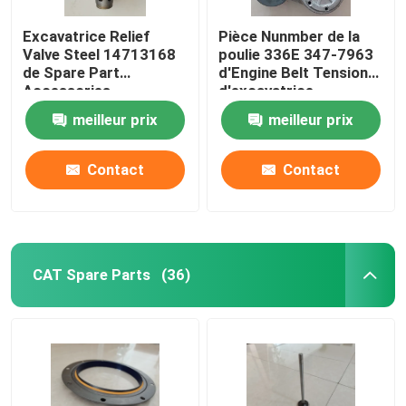
Excavatrice Relief
Pièce Nunmber de la
Pièce de rechange de chariot élévateur
Valve Steel 14713168
poulie 336E 347-7963
de Spare Part
d'Engine Belt Tensioner
Accessories
d'excavatrice
d'excavatrice d'E350D
meilleur prix
meilleur prix
Contact
Contact
CAT Spare Parts
(36)