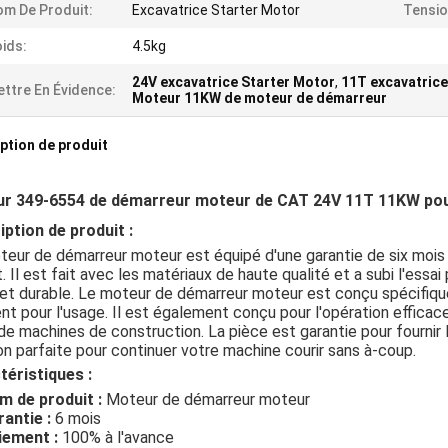
m De Produit:
Excavatrice Starter Motor
Tensio
ids:
4.5kg
24V excavatrice Starter Motor
,
11T excavatrice
ttre En Évidence:
Moteur 11KW de moteur de démarreur
ption de produit
r 349-6554 de démarreur moteur de CAT 24V 11T 11KW po
iption de produit :
eur de démarreur moteur est équipé d'une garantie de six mois
t. Il est fait avec les matériaux de haute qualité et a subi l'essa
e et durable. Le moteur de démarreur moteur est conçu spécifiq
nt pour l'usage. Il est également conçu pour l'opération efficac
de machines de construction. La pièce est garantie pour fournir
on parfaite pour continuer votre machine courir sans à-coup.
téristiques :
m de produit :
Moteur de démarreur moteur
antie :
6 mois
iement :
100% à l'avance