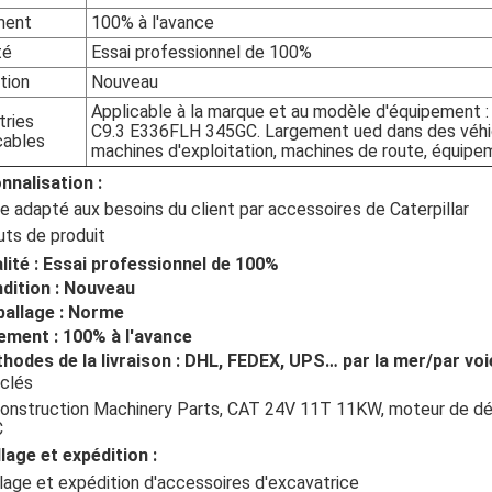
ment
100% à l'avance
té
Essai professionnel de 100%
tion
Nouveau
Applicable à la marque et au modèle d'équipement 
tries
C9.3 E336FLH 345GC
. Largement ued dans des véhi
cables
machines d'exploitation, machines de route, équipe
nnalisation :
e adapté aux besoins du client par accessoires de Caterpillar
uts de produit
lité : Essai professionnel de 100%
dition : Nouveau
allage : Norme
ement : 100% à l'avance
hodes de la livraison : DHL, FEDEX, UPS… par la mer/par voi
clés
onstruction Machinery Parts, CAT 24V 11T 11KW, moteur de d
C
lage et expédition :
age et expédition d'accessoires d'excavatrice