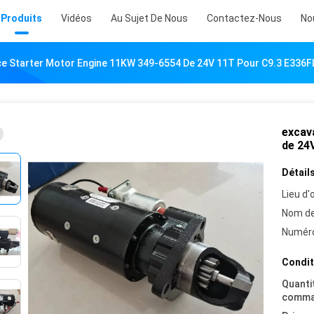
Produits
Vidéos
Au Sujet De Nous
Contactez-Nous
No
ce Starter Motor Engine 11KW 349-6554 De 24V 11T Pour C9.3 E336F
excav
de 24
Détails
Lieu d'o
Nom de
Numéro
Condit
Quanti
comma