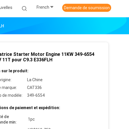
French
uvelles
Demande de soumission
LH
atrice Starter Motor Engine 11KW 349-6554
V 11T pour C9.3 E336FLH
 sur le produit:
rigine:
La Chine
 marque:
CAT336
 de modèle:
349-6554
ions de paiement et expédition:
té de
1pc
nde min: