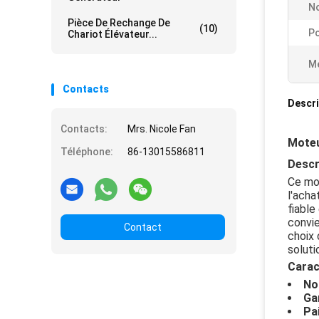
No
Pièce De Rechange De
(10)
Po
Chariot Élévateur...
Me
Contacts
Descri
Contacts:
Mrs. Nicole Fan
Moteu
Téléphone:
86-13015586811
Descr
Ce mot
l'acha
fiabl
convie
Contact
choix 
soluti
Carac
No
Gar
Pa