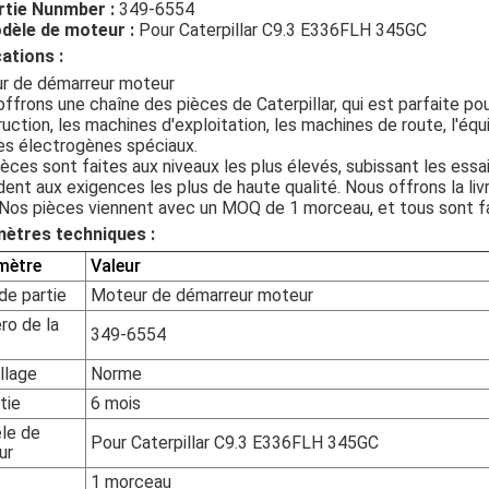
rtie Nunmber :
349-6554
dèle de moteur :
Pour Caterpillar C9.3 E336FLH 345GC
ations :
r de démarreur moteur
ffrons une chaîne des pièces de Caterpillar, qui est parfaite po
uction, les machines d'exploitation, les machines de route, l'éq
es électrogènes spéciaux.
èces sont faites aux niveaux les plus élevés, subissant les essa
ent aux exigences les plus de haute qualité. Nous offrons la liv
 Nos pièces viennent avec un MOQ de 1 morceau, et tous sont fa
ètres techniques :
mètre
Valeur
e partie
Moteur de démarreur moteur
o de la
349-6554
llage
Norme
tie
6 mois
le de
Pour Caterpillar C9.3 E336FLH 345GC
ur
1 morceau