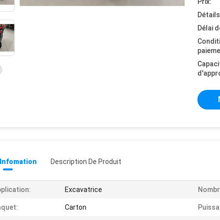
Prix:
Détail
Délai d
Condit
paieme
Capaci
d'appr
 Infomation
Description De Produit
plication:
Excavatrice
Nombre
quet:
Carton
Puissa