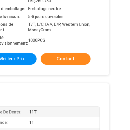
US$260-750
s d'emballage:
Emballage neutre
e livraison:
5-8 jours ouvrables
ions de
T/T, L/C, D/A, D/P, Western Union,
nt:
MoneyGram
té
1000PCS
ovisionnement:
Meilleur Prix
Contact
 De Dents:
11T
nce:
11