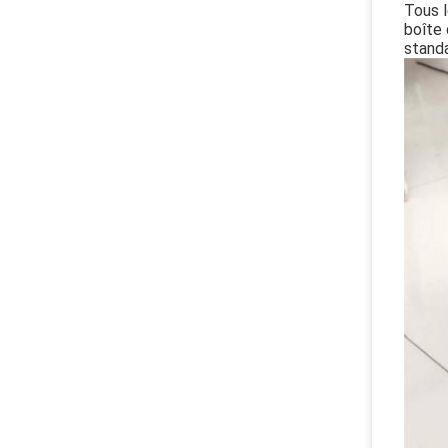
Tous l
boîte 
standa