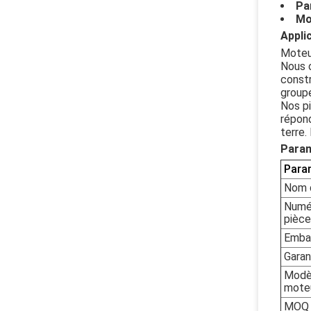
Pa
Mo
Applic
Moteu
Nous o
constr
group
Nos pi
répond
terre.
Param
Para
Nom d
Numér
pièce
Emba
Garan
Modè
mote
MOQ