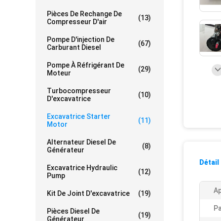
Pièces De Rechange De
(13)
Compresseur D'air
Pompe D'injection De
(67)
Carburant Diesel
Pompe À Réfrigérant De
(29)
Moteur
Turbocompresseur
(10)
D'excavatrice
Excavatrice Starter
(11)
Motor
Alternateur Diesel De
(8)
Générateur
Détail
Excavatrice Hydraulic
(12)
Pump
Ap
Kit De Joint D'excavatrice
(19)
Pa
Pièces Diesel De
(19)
Générateur