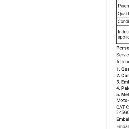
Paie
Quali
Condi
Indus
appli
Perso
Servic
Attrib
Qua
Con
Emb
Pai
Mét
Mots-
CAT C
345G
Embal
Emball