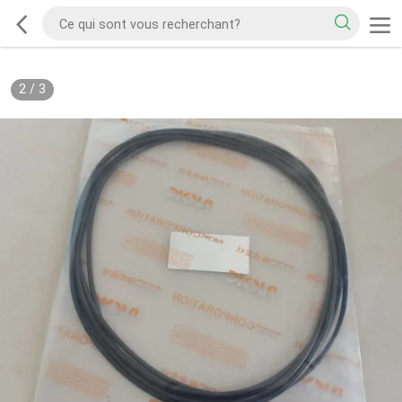
2
/
3