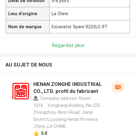
Délai de livraison
5-8 jours
Lieu d'origine
La Chine
Nom de marque
Excavator Spare R225LC-9T
Regardez plus
AU SUJET DE NOUS
HENAN ZONGHE INDUSTRIAL
CO., LTD. profil du fabricant
Company address: Room
1016，Yongbang Building ,No.225,
Zhongzhou West Road, Jianxi
District,Luoyang,Henan Province
,China ,LA CHINE
5.0