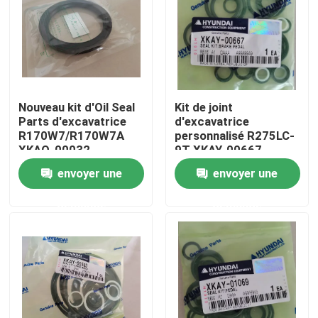
Au sujet de nous
Visite d'usine
Nouveau kit d'Oil Seal
Kit de joint
Parts d'excavatrice
d'excavatrice
Contrôle de qualité
R170W7/R170W7A
personnalisé R275LC-
XKAQ-00032
9T XKAY-00667
Pédale de
envoyer une
envoyer une
Contactez-nous
télécommande
demande
demande
Nouvelles
Demandez une citation
Excavatrice Spare Part