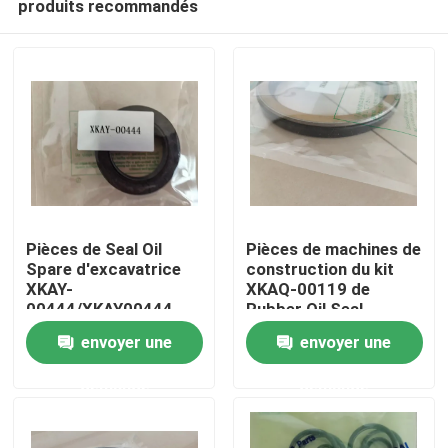
produits recommandés
Pièces de Seal Oil
Pièces de machines de
Spare d'excavatrice
construction du kit
XKAY-
XKAQ-00119 de
00444/XKAY00444
Rubber Oil Seal
Maison
avec la garantie de 1
d'excavatrice
envoyer une
envoyer une
an
Produits
demande
demande
Vidéos