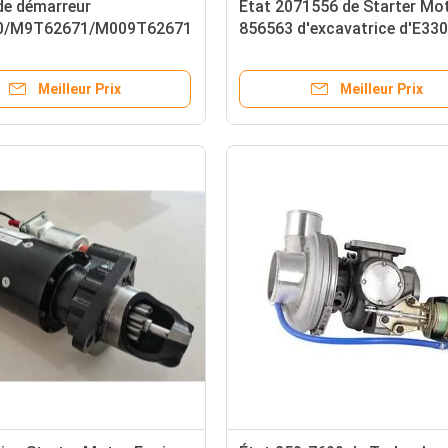
de démarreur
État 2071556 de Starter Mo
0/M9T62671/M009T62671
856563 d'excavatrice d'E33
 5.5KW
nouvel
Meilleur Prix
Meilleur Prix