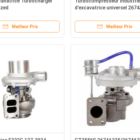
cavatrice Turbocharger
Turbocompresseur industrie
zed
d'excavatrice universel 267
/4818600/4819760
2674A105
Meilleur Prix
Meilleur Prix