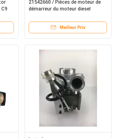
tor
21542660 / Pièces de moteur de
0 C9
démarreur du moteur diesel
M009T66771/M9T66771
Meilleur Prix