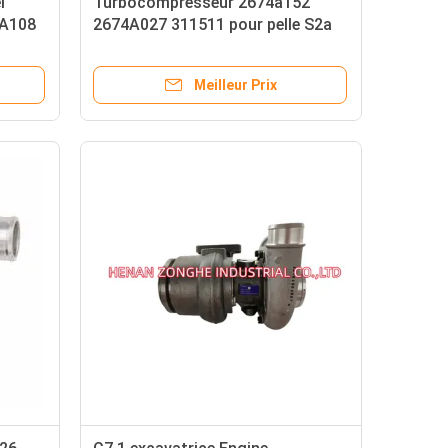
l
Turbocompresseur 2674a152
4A108
2674A027 311511 pour pelle S2a
T3-152
Meilleur Prix