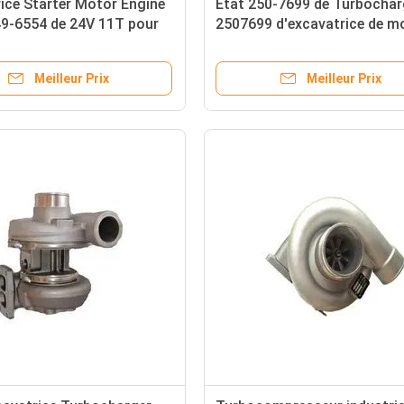
ice Starter Motor Engine
État 250-7699 de Turbochar
9-6554 de 24V 11T pour
2507699 d'excavatrice de m
36FLH
d'E325D C7 nouvel
Meilleur Prix
Meilleur Prix