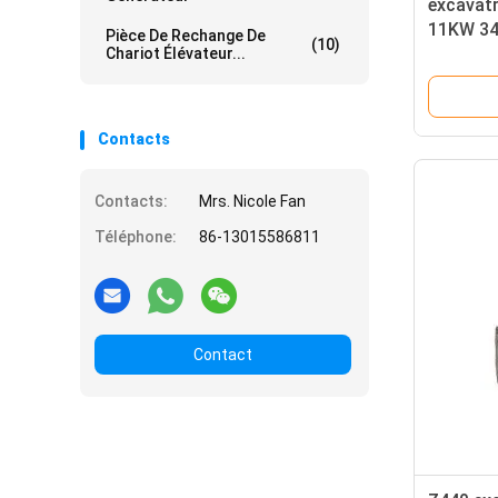
excavatr
11KW 34
Pièce De Rechange De
(10)
C9.3 E3
Chariot Élévateur...
Contacts
Contacts:
Mrs. Nicole Fan
Téléphone:
86-13015586811
Contact