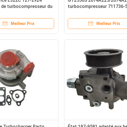
rice E322C 127-2924
GT2556S 2674A225/2674A2
 de turbocompresseur du
turbocompresseur 711736-
iesel 3126
pour l'excavatrice
Meilleur Prix
Meilleur Prix
e Turbocharger Parts
État 197-9581 adapté aux b