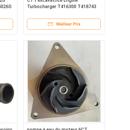
26
C7.1 excavatrice Engine
5026S
Turbocharger T416300 T418743
431-4572 T416300
Meilleur Prix
esoins
pompe à eau du moteur 6CT