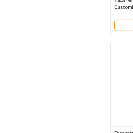
Z440 ex
Customi
3525178