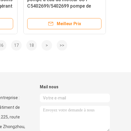
gérant
C5402699/5402699 pompe de
81
liquide de refroidissement diesel
Meilleur Prix
16
17
18
>
>>
Mail nous
ntreprise :
bâtiment de
.225, route
de Zhongzhou,