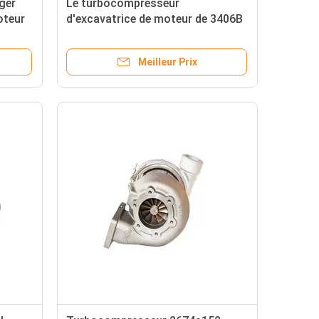
ger
Le turbocompresseur
oteur
d'excavatrice de moteur de 3406B
3406C partie 7C2485 7C-2485
Meilleur Prix