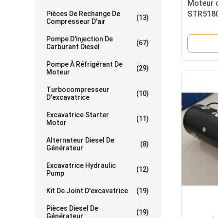
Moteur 
STR518
Pièces De Rechange De
(13)
Compresseur D'air
24V 12T
Pompe D'injection De
(67)
Carburant Diesel
Pompe À Réfrigérant De
(29)
Moteur
Turbocompresseur
(10)
D'excavatrice
Excavatrice Starter
(11)
Motor
Alternateur Diesel De
(8)
Générateur
Excavatrice Hydraulic
(12)
Pump
Kit De Joint D'excavatrice
(19)
Pièces Diesel De
(19)
Générateur