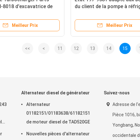
I-8018 d'excavatrice de
du client de la pompe à réfri
d'E320B
du moteur C9 nouvel 19795
Meilleur Prix
Meilleur Prix
<<
<
11
12
13
14
15
Alternateur diesel de générateur
Suivez-nous
243
Alternateur
Adresse de l'e
01182151/01183638/61182151
Pièce 1016, 
l
de moteur diesel de TAD520GE
Yongbang, No
er
Nouvelles pièces d'alternateur
occidentale 