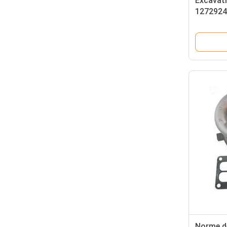
Excavat
1272924
moteur d
Norme d