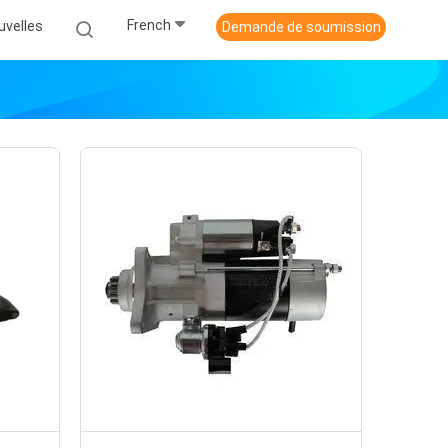
French
uvelles
Demande de soumission