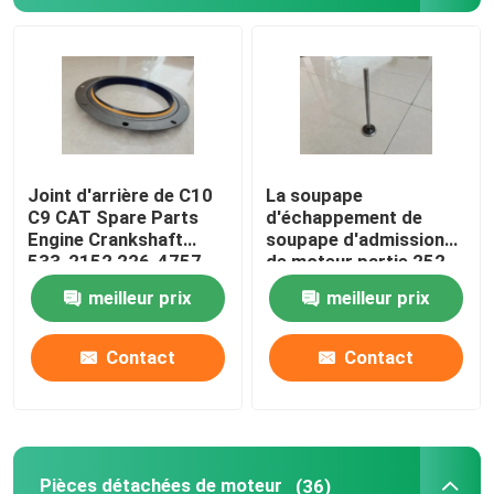
Au sujet de nous
Visite d'usine
Joint d'arrière de C10
La soupape
Contrôle de qualité
C9 CAT Spare Parts
d'échappement de
Engine Crankshaft
soupape d'admission
533-2152 226-4757
de moteur partie 252-
Contactez-nous
2264757
7802 224-3030
meilleur prix
meilleur prix
adaptée aux besoins du
client
Nouvelles
Contact
Contact
Demandez une citation
Excavatrice Spare Part
Pièces détachées de moteur
(36)