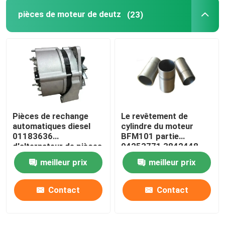
pièces de moteur de deutz
(23)
Pièce de rechange de chariot élévateur
Pièces de rechange
Le revêtement de
automatiques diesel
cylindre du moteur
01183636
BFM101 partie
d'alternateur de pièces
04253771 3842448
de moteur de FL413
04253772
meilleur prix
meilleur prix
Deutz
Contact
Contact