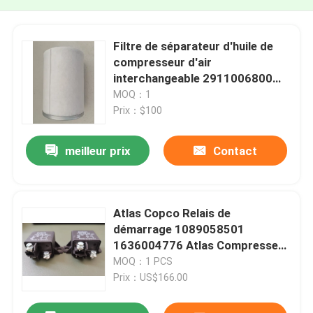
Filtre de séparateur d'huile de
compresseur d'air
interchangeable 2911006800
2911006801 1605073600
MOQ：1
1613943600 1613943601
Prix：$100
1615769500
meilleur prix
Contact
Atlas Copco Relais de
démarrage 1089058501
1636004776 Atlas Compresseur
d'air mobile
MOQ：1 PCS
Prix：US$166.00