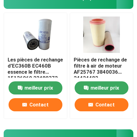
CAT Spare Parts
Pièces détachées de moteur
Pièces de moteur Perkins
Les pièces de rechange
Pièces de rechange de
d'EC360B EC460B
filtre à air de moteur
essence le filtre
AF25767 3840036
pièces de moteur de deutz
15126069 22480372
24424482
meilleur prix
meilleur prix
pièces de rechange de Cummins Engine
Contact
Contact
Pièces de rechange de compresseur d'air
Pompe d'injection de carburant diesel