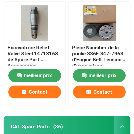
Excavatrice Relief
Pièce Nunmber de la
Valve Steel 14713168
poulie 336E 347-7963
de Spare Part
d'Engine Belt Tensioner
Accessories
d'excavatrice
d'excavatrice d'E350D
meilleur prix
meilleur prix
Contact
Contact
Maison
Produits
CAT Spare Parts
(36)
Vidéos