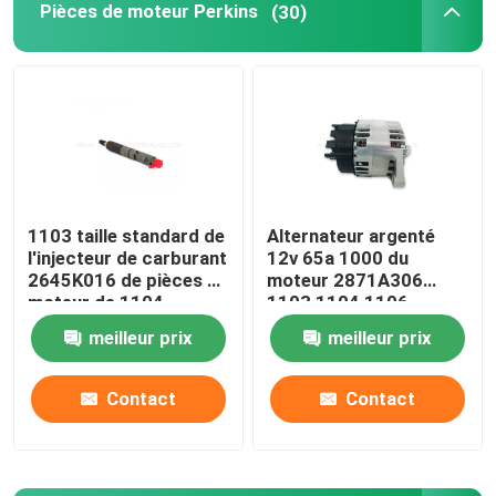
Pièces de moteur Perkins
(30)
Pompe à réfrigérant de moteur
Turbocompresseur d'excavatrice
Excavatrice Starter Motor
1103 taille standard de
Alternateur argenté
l'injecteur de carburant
12v 65a 1000 du
Alternateur diesel de générateur
2645K016 de pièces de
moteur 2871A306
moteur de 1104
1103 1104 1106
Perkins
Excavatrice Hydraulic Pump
meilleur prix
meilleur prix
Contact
Contact
kit de joint d'excavatrice
Pièces diesel de générateur