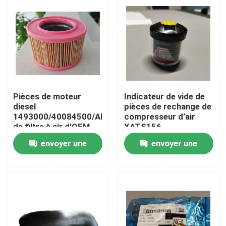
1613943601
1615769500
Au sujet de nous
Visite d'usine
Contrôle de qualité
Pièces de moteur
Indicateur de vide de
diesel
pièces de rechange de
1493000/40084500/AF25322
compresseur d'air
Contactez-nous
de filtre à air d'OEM
XATS156
1613791201
envoyer une
envoyer une
Nouvelles
demande
demande
Demandez une citation
Excavatrice Spare Part