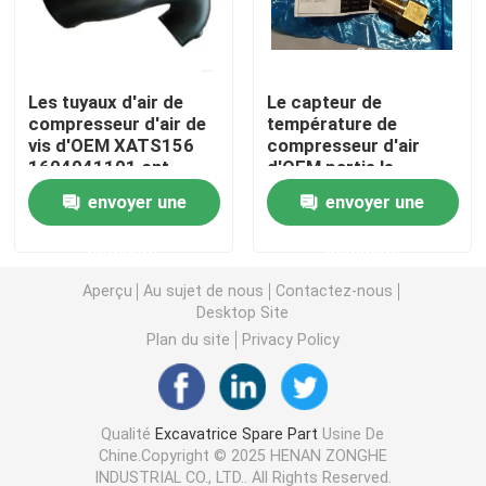
CAT Spare Parts
Les tuyaux d'air de
Le capteur de
compresseur d'air de
température de
Pièces détachées de moteur
vis d'OEM XATS156
compresseur d'air
1604041101 ont
d'OEM partie le
adapté aux besoins du
modèle 1615783102
Pièces de moteur Perkins
envoyer une
envoyer une
client
demande
demande
pièces de moteur de deutz
Aperçu
Au sujet de nous
Contactez-nous
Desktop Site
pièces de rechange de Cummins Engine
Plan du site
Privacy Policy
Pièces de rechange de compresseur d'air
Qualité
Excavatrice Spare Part
Usine De
Chine.Copyright © 2025 HENAN ZONGHE
Pompe d'injection de carburant diesel
INDUSTRIAL CO., LTD.. All Rights Reserved.