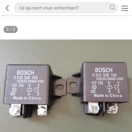
2
/
3