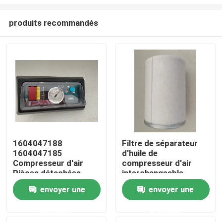
produits recommandés
1604047188
Filtre de séparateur
1604047185
d'huile de
Maison
Compresseur d'air
compresseur d'air
Pièces détachées
interchangeable
Atlas Copco Xas-186
2911006800
Produits
envoyer une
envoyer une
Xahs-146 Xats-156
2911006801
1605073600
demande
demande
1613943600
Vidéos