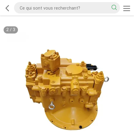
2
/
3