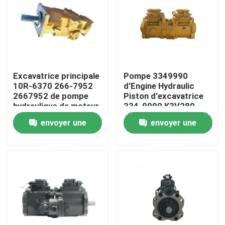
Au sujet de nous
Visite d'usine
Excavatrice principale
Pompe 3349990
10R-6370 266-7952
d'Engine Hydraulic
Contrôle de qualité
2667952 de pompe
Piston d'excavatrice
hydraulique de moteur
334-9990 K3V280
envoyer une
envoyer une
Contactez-nous
demande
demande
Nouvelles
Demandez une citation
Excavatrice Spare Part