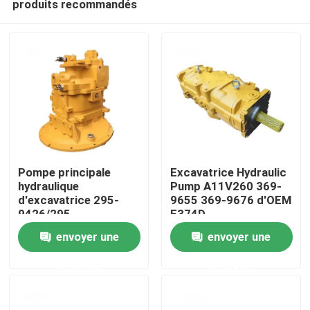
produits recommandés
Pompe principale
Excavatrice Hydraulic
hydraulique
Pump A11V260 369-
d'excavatrice 295-
9655 369-9676 d'OEM
9426/295-
E374D
Maison
9663/K5V212 E345B
envoyer une
envoyer une
E345D
Produits
demande
demande
Vidéos