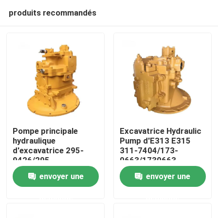
produits recommandés
Pompe principale
Excavatrice Hydraulic
hydraulique
Pump d'E313 E315
d'excavatrice 295-
311-7404/173-
Maison
9426/295-
0663/1730663
9663/K5V212 E345B
envoyer une
envoyer une
E345D
Produits
demande
demande
Vidéos