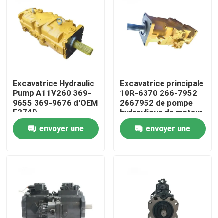
Au sujet de nous
Visite d'usine
Excavatrice Hydraulic
Excavatrice principale
Contrôle de qualité
Pump A11V260 369-
10R-6370 266-7952
9655 369-9676 d'OEM
2667952 de pompe
E374D
hydraulique de moteur
Contactez-nous
envoyer une
envoyer une
demande
demande
Nouvelles
Demandez une citation
Excavatrice Spare Part