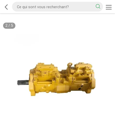
2
/
5