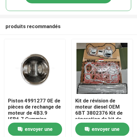
produits recommandés
Maison
Piston 4991277 0E de
Kit de révision de
pièces de rechange de
moteur diesel OEM
moteur de 4B3.9
6BT 3802376 Kit de
Produits
ISB6.7 Cummins
réparation de kit de
AUCUN
joint inférieur
envoyer une
envoyer une
Vidéos