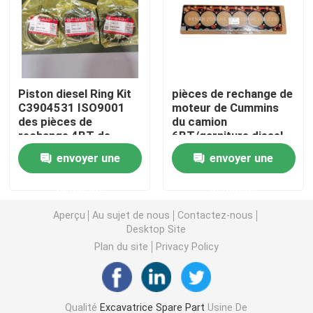
CAT Spare Parts
Pièces détachées de moteur
Piston diesel Ring Kit
pièces de rechange de
C3904531 ISO9001
moteur de Cummins
des pièces de
du camion
Pièces de moteur Perkins
rechange 4BT de
6BT/garniture diesel
Cummins Engine
de culasse 3283335
envoyer une
envoyer une
pièces de moteur de deutz
demande
demande
pièces de rechange de Cummins Engine
Aperçu
Au sujet de nous
Contactez-nous
Desktop Site
Plan du site
Privacy Policy
Pièces de rechange de compresseur d'air
Pompe d'injection de carburant diesel
Qualité
Excavatrice Spare Part
Usine De