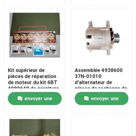
demande
demande
Au sujet de nous
Visite d'usine
Contrôle de qualité
Kit supérieur de
Assemblée 4938600
Contactez-nous
pièces de réparation
37N-01010
de moteur du kit 6BT
d'alternateur de
4089649 de garniture
pièces de rechange de
Nouvelles
de culasse
3.3L Cummins Engine
envoyer une
envoyer une
demande
demande
Demandez une citation
Excavatrice Spare Part