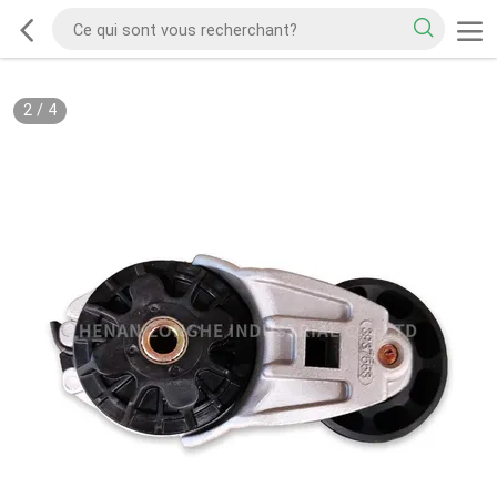
2
/
4