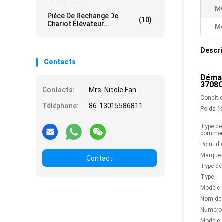
M
Pièce De Rechange De
(10)
Chariot Élévateur...
Me
Descri
Contacts
Démar
3708
Contacts:
Mrs. Nicole Fan
Conditio
Téléphone:
86-13015586811
Poids (
:
Type de
commerc
Point d'
Marque 
Contact
Type de
Type :
Modèle 
Nom de p
Numéro d
Modèle 