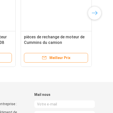
teur
pièces de rechange de moteur de
908
Cummins du camion
6BT/garniture diesel de culasse
3283335
Meilleur Prix
Mail nous
ntreprise :
bâtiment de