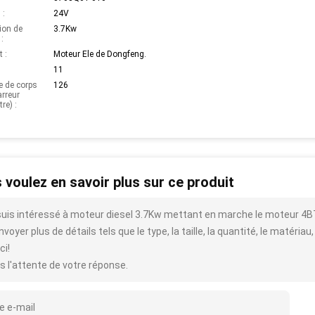
 :
24V
ion de
3.7Kw
 :
t :
Moteur Ele de Dongfeng.
11
e de corps
126
rreur
re) :
 voulez en savoir plus sur ce produit
suis intéressé à moteur diesel 3.7Kw mettant en marche le moteur 
voyer plus de détails tels que le type, la taille, la quantité, le matériau,
ci!
s l'attente de votre réponse.