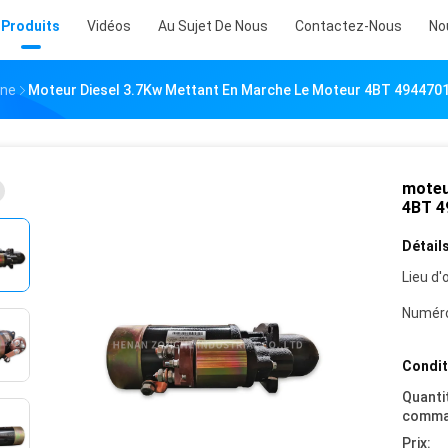
Produits
Vidéos
Au Sujet De Nous
Contactez-Nous
No
ine
Moteur Diesel 3.7Kw Mettant En Marche Le Moteur 4BT 494470
moteu
4BT 4
Détails
Lieu d'o
Numéro
Condit
Quanti
comma
Prix: