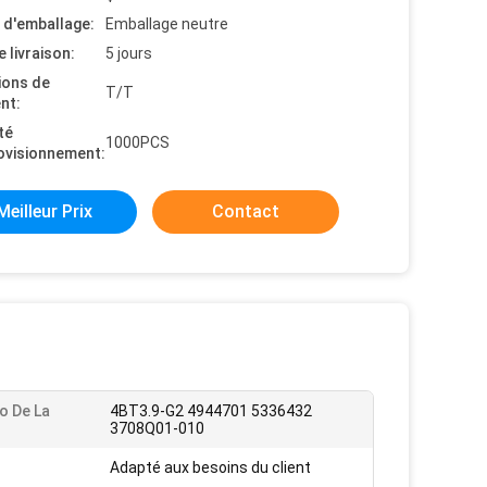
s d'emballage:
Emballage neutre
e livraison:
5 jours
ions de
T/T
nt:
té
1000PCS
ovisionnement:
Meilleur Prix
Contact
o De La
4BT3.9-G2 4944701 5336432
3708Q01-010
Adapté aux besoins du client