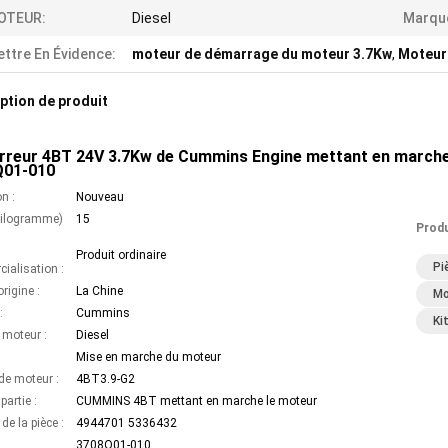
OTEUR:
Diesel
Marqu
ttre En Évidence:
moteur de démarrage du moteur 3.7Kw
,
Moteur
ption de produit
reur 4BT 24V 3.7Kw de Cummins Engine mettant en marche
Q01-010
n :
Nouveau
kilogramme)
15
Produ
Produit ordinaire
Pi
ialisation :
origine :
La Chine
Mo
:
Cummins
Ki
 moteur :
Diesel
Mise en marche du moteur
de moteur :
4BT3.9-G2
artie :
CUMMINS 4BT mettant en marche le moteur
e la pièce :
4944701 5336432
:
3708Q01-010