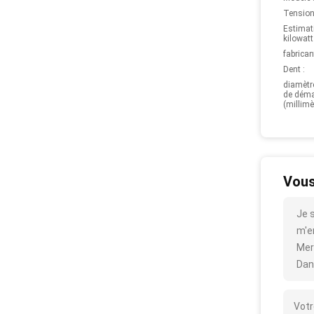
Tension
Estimat
kilowatt
fabrican
Dent :
diamètr
de déma
(millimèt
Vous
Je 
m'en
Mer
Dan