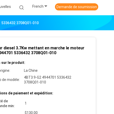
French
uvelles
Demande de soumission
1 5336432 3708Q01-010
r diesel 3.7Kw mettant en marche le moteur
944701 5336432 3708Q01-010
 sur le produit:
rigine:
La Chine
4BT3.9-G2 4944701 5336432
 de modèle:
3708Q01-010
ions de paiement et expédition:
té de
1
nde min:
$130.00