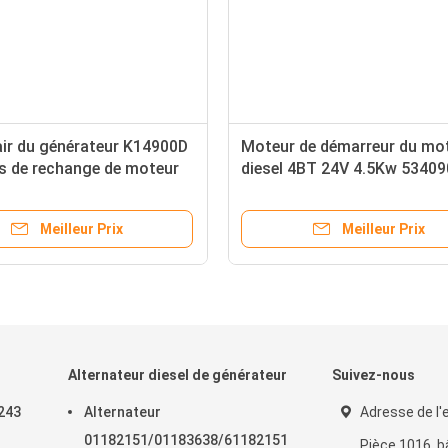
 air du générateur K14900D
Moteur de démarreur du mo
es de rechange de moteur
diesel 4BT 24V 4.5Kw 5340
524 Cummins
M81R3003SE
Meilleur Prix
Meilleur Prix
Alternateur diesel de générateur
Suivez-nous
243
Alternateur
Adresse de l'e
01182151/01183638/61182151
Pièce 1016, 