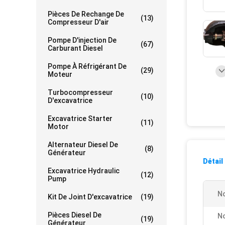
Pièces De Rechange De
(13)
Compresseur D'air
Pompe D'injection De
(67)
Carburant Diesel
Pompe À Réfrigérant De
(29)
Moteur
Turbocompresseur
(10)
D'excavatrice
Excavatrice Starter
(11)
Motor
Alternateur Diesel De
(8)
Générateur
Détail
Excavatrice Hydraulic
(12)
Pump
N
Kit De Joint D'excavatrice
(19)
Pièces Diesel De
No
(19)
Générateur