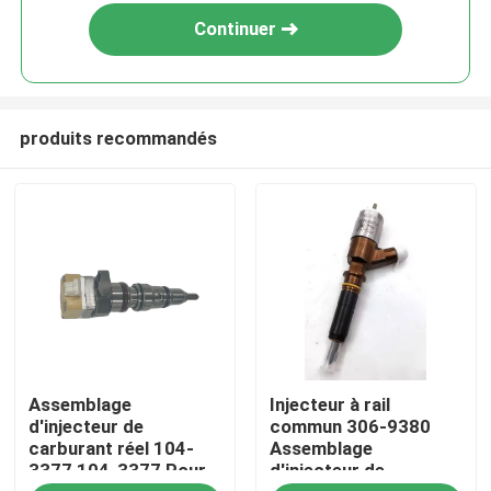
Continuer
produits recommandés
Maison
Assemblage
Injecteur à rail
Produits
d'injecteur de
commun 306-9380
carburant réel 104-
Assemblage
3377 104-3377 Pour
d'injecteur de
Vidéos