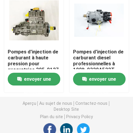
CAT Spare Parts
Pièces détachées de moteur
Pompes d'injection de
Pompes d'injection de
Pièces de moteur Perkins
carburant à haute
carburant diesel
pression pour
professionnelles à
excavatrice 295-9127
100% 9320A522T
pièces de moteur de deutz
295 9127 Pour moteur
9320A520T
envoyer une
envoyer une
C4.2
2644H216
pièces de rechange de Cummins Engine
demande
demande
Aperçu
Au sujet de nous
Contactez-nous
Pièces de rechange de compresseur d'air
Desktop Site
Plan du site
Privacy Policy
Pompe d'injection de carburant diesel