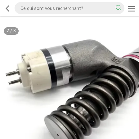
2
/
3