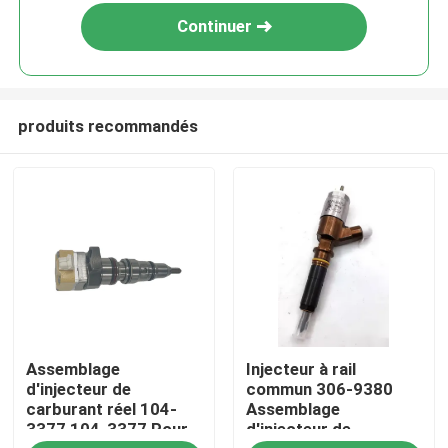
Continuer
produits recommandés
Maison
Assemblage
Injecteur à rail
Produits
d'injecteur de
commun 306-9380
carburant réel 104-
Assemblage
3377 104-3377 Pour
d'injecteur de
Vidéos