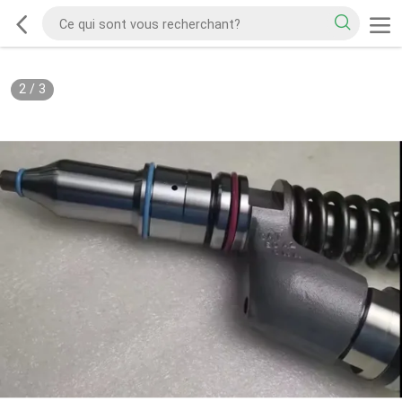
2
/
3