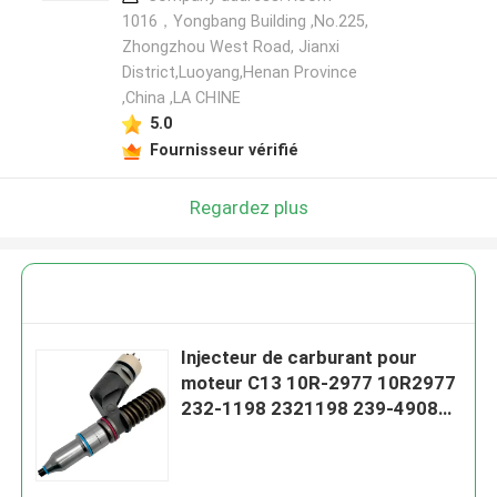
1016，Yongbang Building ,No.225,
Zhongzhou West Road, Jianxi
District,Luoyang,Henan Province
,China ,LA CHINE
5.0
Fournisseur vérifié
Regardez plus
Injecteur de carburant pour
moteur C13 10R-2977 10R2977
232-1198 2321198 239-4908
2394908 249-0708 2490708