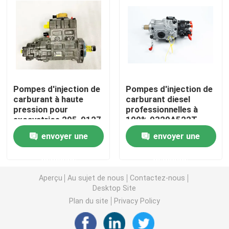
CAT Spare Parts
Pièces détachées de moteur
Pompes d'injection de
Pompes d'injection de
Pièces de moteur Perkins
carburant à haute
carburant diesel
pression pour
professionnelles à
excavatrice 295-9127
100% 9320A522T
pièces de moteur de deutz
295 9127 Pour moteur
9320A520T
envoyer une
envoyer une
C4.2
2644H216
pièces de rechange de Cummins Engine
demande
demande
Aperçu
Au sujet de nous
Contactez-nous
Pièces de rechange de compresseur d'air
Desktop Site
Plan du site
Privacy Policy
Pompe d'injection de carburant diesel