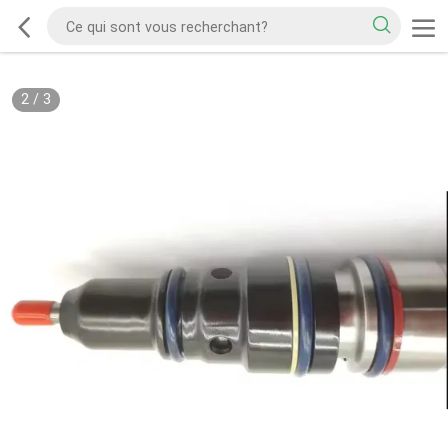
2
/
3