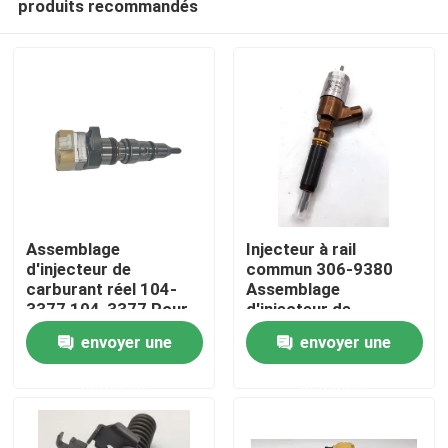
produits recommandés
Assemblage
Injecteur à rail
d'injecteur de
commun 306-9380
carburant réel 104-
Assemblage
3377 104-3377 Pour
d'injecteur de
Maison
moteur CAT de la série
carburant 2645A734
envoyer une
envoyer une
3126
Pour moteur CAT C6.6
C4.4
Produits
demande
demande
Vidéos