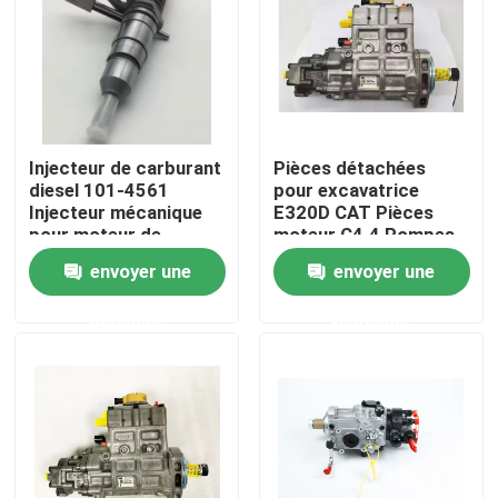
Au sujet de nous
Visite d'usine
Injecteur de carburant
Pièces détachées
diesel 101-4561
pour excavatrice
Contrôle de qualité
Injecteur mécanique
E320D CAT Pièces
pour moteur de
moteur C4.4 Pompes
pelleteuse 3116
d'injection de
envoyer une
envoyer une
Contactez-nous
carburant pour
moteur diesel 324-
demande
demande
0532
Nouvelles
Demandez une citation
Excavatrice Spare Part