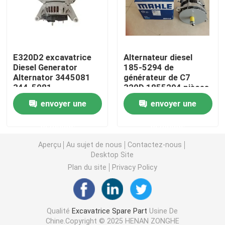
CAT Spare Parts
E320D2 excavatrice
Alternateur diesel
Pièces détachées de moteur
Diesel Generator
185-5294 de
Alternator 3445081
générateur de C7
344-5081
320D 1855294 pièces
Pièces de moteur Perkins
de moteur
envoyer une
envoyer une
pièces de moteur de deutz
demande
demande
Aperçu
Au sujet de nous
Contactez-nous
pièces de rechange de Cummins Engine
Desktop Site
Plan du site
Privacy Policy
Pièces de rechange de compresseur d'air
Qualité
Excavatrice Spare Part
Usine De
Pompe d'injection de carburant diesel
Chine.Copyright © 2025 HENAN ZONGHE