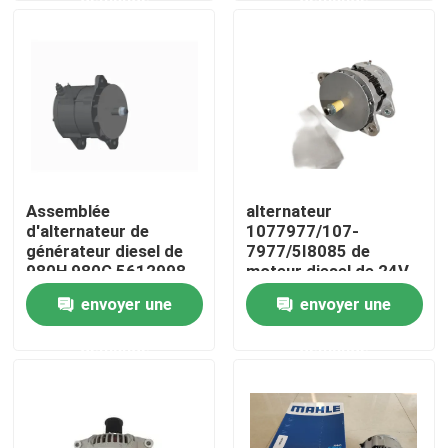
Au sujet de nous
Visite d'usine
Contrôle de qualité
Assemblée
alternateur
d'alternateur de
1077977/107-
Contactez-nous
générateur diesel de
7977/5I8085 de
980H 980G 5612998
moteur diesel de 24V
561-2998
70A
envoyer une
envoyer une
Nouvelles
demande
demande
Demandez une citation
Excavatrice Spare Part