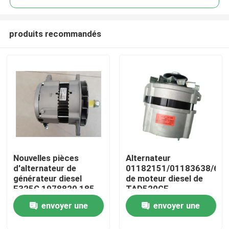
produits recommandés
Nouvelles pièces
Alternateur
Maison
d'alternateur de
01182151/01183638/61
générateur diesel
de moteur diesel de
E325C 1978820 185-
TAD520GE
Produits
5294
envoyer une
envoyer une
Vidéos
demande
demande