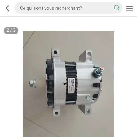
2
/
3