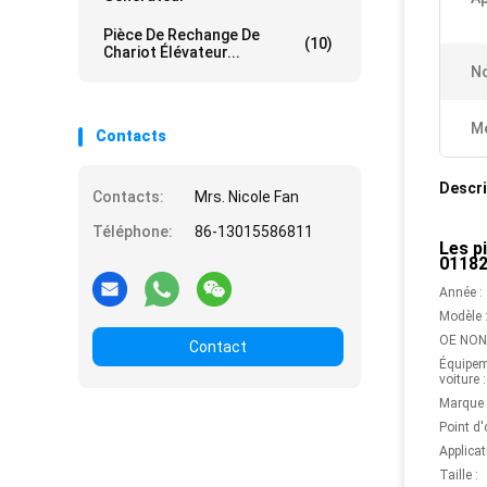
Pièce De Rechange De
(10)
Chariot Élévateur...
No
Me
Contacts
Descri
Contacts:
Mrs. Nicole Fan
Téléphone:
86-13015586811
Les p
01182
Année :
Modèle 
OE NON 
Contact
Équipem
voiture :
Marque 
Point d'
Applicat
Taille :