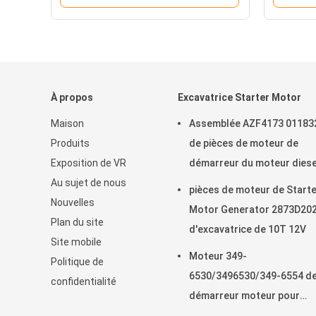
À propos
Excavatrice Starter Motor
Maison
Assemblée AZF4173 01183
Produits
de pièces de moteur de
Exposition de VR
démarreur du moteur diese
Au sujet de nous
24V
pièces de moteur de Start
Nouvelles
Motor Generator 2873D20
Plan du site
d'excavatrice de 10T 12V
Site mobile
Moteur 349-
Politique de
6530/3496530/349-6554 d
confidentialité
démarreur moteur pour
l'excavatrice