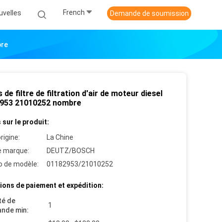
French
uvelles
Demande de soumission
bre
 de filtre de filtration d'air de moteur diesel
953 21010252 nombre
 sur le produit:
rigine:
La Chine
 marque:
DEUTZ/BOSCH
 de modèle:
01182953/21010252
ions de paiement et expédition:
té de
1
nde min: