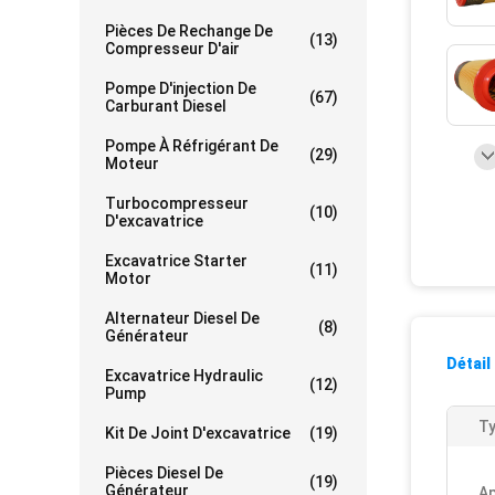
Pièces De Rechange De
(13)
Compresseur D'air
Pompe D'injection De
(67)
Carburant Diesel
Pompe À Réfrigérant De
(29)
Moteur
Turbocompresseur
(10)
D'excavatrice
Excavatrice Starter
(11)
Motor
Alternateur Diesel De
(8)
Générateur
Détail
Excavatrice Hydraulic
(12)
Pump
Ty
Kit De Joint D'excavatrice
(19)
Pièces Diesel De
(19)
Générateur
Ap