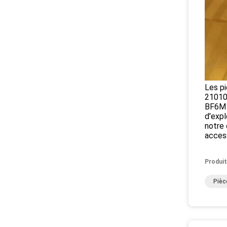
Les pi
21010
BF6M1
d'expl
notre 
access
Produit
Pièc