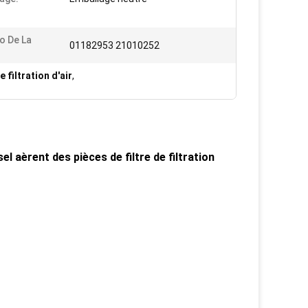
o De La
01182953 21010252
e filtration d'air
,
l aèrent des pièces de filtre de filtration