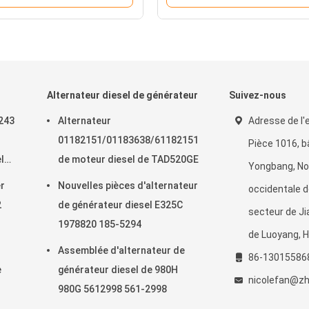
Alternateur diesel de générateur
Suivez-nous
243
Alternateur
Adresse de l'e
01182151/01183638/61182151
Pièce 1016, 
l
de moteur diesel de TAD520GE
Yongbang, No
er
Nouvelles pièces d'alternateur
occidentale 
2
de générateur diesel E325C
secteur de Ji
1978820 185-5294
de Luoyang, H
Assemblée d'alternateur de
86-13015586
e
générateur diesel de 980H
nicolefan@zh
980G 5612998 561-2998