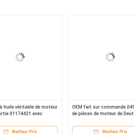
e à huile véritable de moteur
OEM fait sur commande 04
artie 01174421 avec
de pièces de moteur de Deut
age neutre
arrière de 04253333 vilebreq
Meilleur Prix
Meilleur Prix