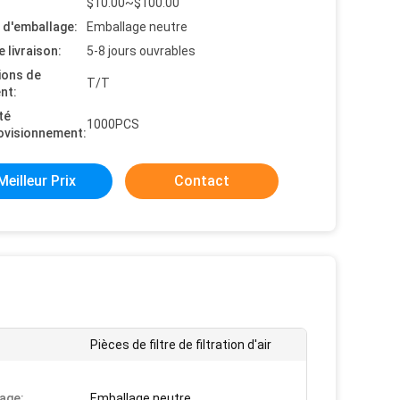
$10.00~$100.00
s d'emballage:
Emballage neutre
e livraison:
5-8 jours ouvrables
ions de
T/T
nt:
té
1000PCS
ovisionnement:
Meilleur Prix
Contact
Pièces de filtre de filtration d'air
age:
Emballage neutre