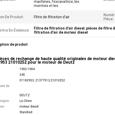
machines, l'excavatrice, les
montres et les
Numér
m De Produit:
Filtre de filtration d'air
Pièce:
Filtre de filtration d'air diesel
,
pièces de filtre d
ttre En Évidence:
filtration d'air de moteur diesel
ption de produit
ièces de rechange de haute qualité originales de moteur diese
953 21010252 pour le moteur de Deutz
1982-1984
:
245
:
01182953, 21377913,21010252
ent de
:
DEUTZ
origine :
La Chine
ion :
moteur diesel
Standrad