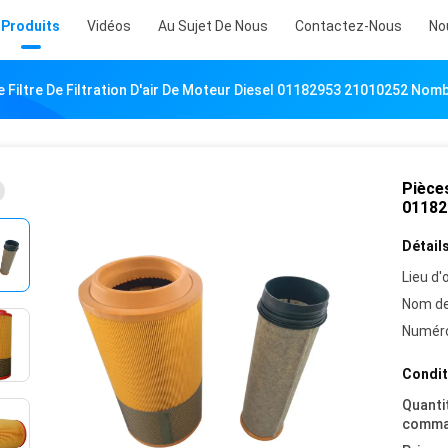
Produits
Vidéos
Au Sujet De Nous
Contactez-Nous
No
e Filtre De Filtration D'air De Moteur Diesel 01182953 21010252 Nom
Pièces
01182
Détails
Lieu d'o
Nom de
Numéro
Condit
Quanti
comma