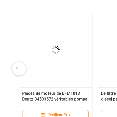
Pièces de moteur de BFM1013
Le filtr
Deutz 04503572 véritables pompe
diesel p
de 02213812 approvisionnements
l'emball
en combustible
Meilleur Prix