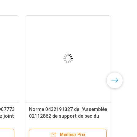
907773
Norme 0432191327 de l'Assemblée
z joint
02112862 de support de bec du
uins
moteur EC360
Meilleur Prix