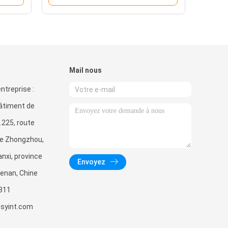
Mail nous
ntreprise :
bâtiment de
.225, route
de Zhongzhou,
anxi, province
Envoyez
enan, Chine
811
syint.com