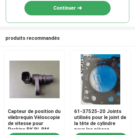
Continuer
produits recommandés
Maison
Capteur de position du
61-37525-20 Joints
Produits
vilebrequin Véloscopie
utilisés pour le joint de
de vitesse pour
la tête de cylindre
Perkins BK BL BM
pour les pièces
Vidéos