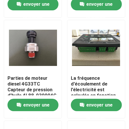
Doosan DT 160 210
détachées de moteurs
envoyer une
envoyer une
diesel Deutz
BF4L2011
demande
demande
Au sujet de nous
BF4LM2011
Visite d'usine
Contrôle de qualité
Contactez-nous
Parties de moteur
La fréquence
diesel 4G33TC
d'écoulement de
Nouvelles
Capteur de pression
l'électricité est
d'huile 4L88-030004G
calculée en fonction
de la fréquence
envoyer une
envoyer une
d'écoulement de
Demandez une citation
l'électricité.
demande
demande
Excavatrice Spare Part