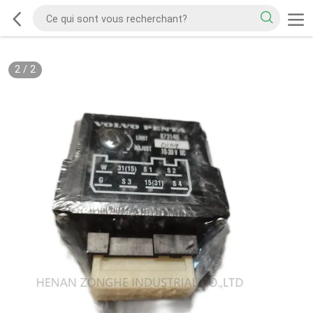
2
/
2