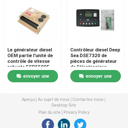
CAT Spare Parts
Pièces détachées de moteur
Le générateur diesel
Contrôleur diesel Deep
Pièces de moteur Perkins
OEM partie l'unité de
Sea DSE7320 de
contrôle de vitesse
pièces de générateur
robuste ESD5500E
de l'électronique
pièces de moteur de deutz
envoyer une
envoyer une
pièces de rechange de Cummins Engine
demande
demande
Aperçu
Au sujet de nous
Contactez-nous
Pièces de rechange de compresseur d'air
Desktop Site
Plan du site
Privacy Policy
Pompe d'injection de carburant diesel