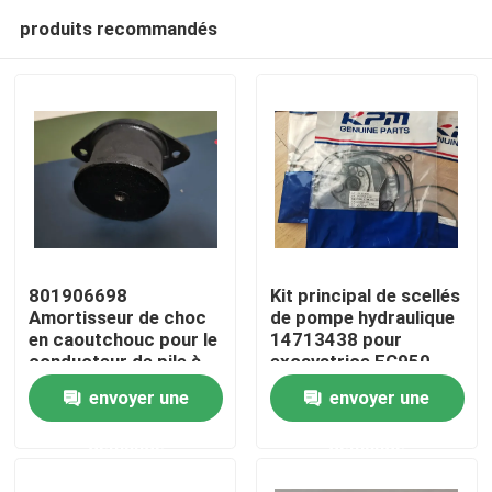
produits recommandés
801906698
Kit principal de scellés
Amortisseur de choc
de pompe hydraulique
en caoutchouc pour le
14713438 pour
Maison
conducteur de pile à
excavatrice EC950
rouleaux routiers
envoyer une
envoyer une
XCMG
Produits
demande
demande
Vidéos