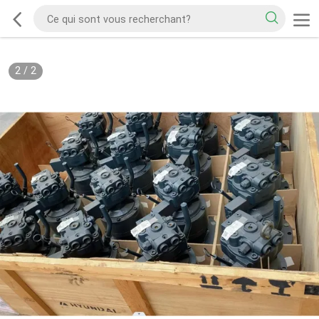
2
/
2