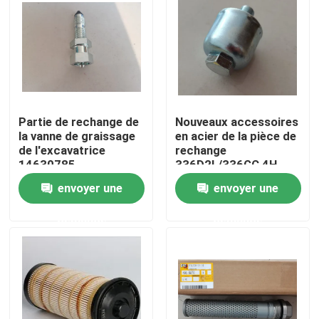
Au sujet de nous
Visite d'usine
Partie de rechange de
Nouveaux accessoires
Contrôle de qualité
la vanne de graissage
en acier de la pièce de
de l'excavatrice
rechange
14630785
336D2L/336GC 4H-
Contactez-nous
6112 d'excavatrice
envoyer une
envoyer une
demande
demande
Nouvelles
Demandez une citation
Excavatrice Spare Part