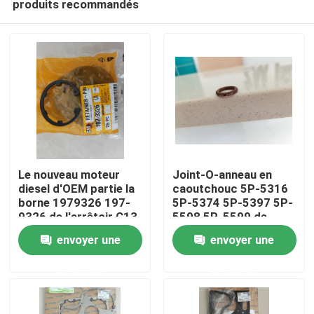
produits recommandés
Le nouveau moteur
Joint-O-anneau en
diesel d'OEM partie la
caoutchouc 5P-5316
borne 1979326 197-
5P-5374 5P-5397 5P-
9326 de l'arrêtoir C13
5598 5P-5599 de
Maison
moteur
envoyer une
envoyer une
Produits
demande
demande
Vidéos