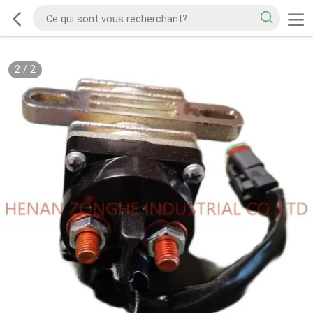
2
/
2