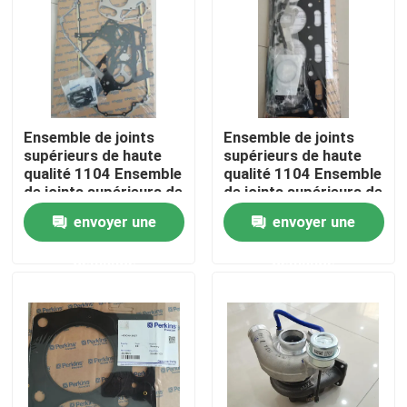
Au sujet de nous
Visite d'usine
Ensemble de joints
Ensemble de joints
supérieurs de haute
supérieurs de haute
Contrôle de qualité
qualité 1104 Ensemble
qualité 1104 Ensemble
de joints supérieurs de
de joints supérieurs de
haute qualité
haute qualité
envoyer une
envoyer une
Contactez-nous
U5LB0381
U5LT0357
demande
demande
Nouvelles
Demandez une citation
Excavatrice Spare Part