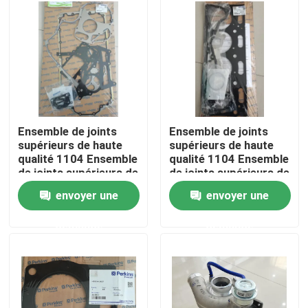
Au sujet de nous
Visite d'usine
Contrôle de qualité
Ensemble de joints
Ensemble de joints
supérieurs de haute
supérieurs de haute
qualité 1104 Ensemble
qualité 1104 Ensemble
Contactez-nous
de joints supérieurs de
de joints supérieurs de
haute qualité
haute qualité
envoyer une
envoyer une
U5LB0381
U5LT0357
Nouvelles
demande
demande
Demandez une citation
Excavatrice Spare Part