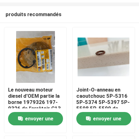
produits recommandés
Le nouveau moteur
Joint-O-anneau en
diesel d'OEM partie la
caoutchouc 5P-5316
Maison
borne 1979326 197-
5P-5374 5P-5397 5P-
9326 de l'arrêtoir C13
5598 5P-5599 de
moteur
Produits
envoyer une
envoyer une
demande
demande
Vidéos