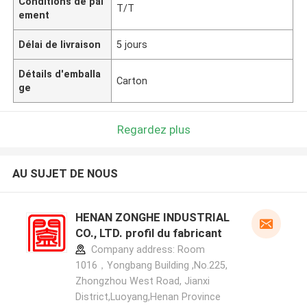
Conditions de pai
T/T
ement
Délai de livraison
5 jours
Détails d'emballa
Carton
ge
Regardez plus
AU SUJET DE NOUS
HENAN ZONGHE INDUSTRIAL
CO., LTD. profil du fabricant
Company address: Room
1016，Yongbang Building ,No.225,
Zhongzhou West Road, Jianxi
District,Luoyang,Henan Province