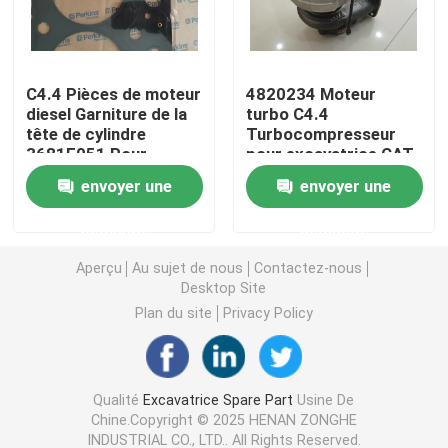
CAT Spare Parts
C4.4 Pièces de moteur
4820234 Moteur
diesel Garniture de la
turbo C4.4
Pièces détachées de moteur
tête de cylindre
Turbocompresseur
3681E051 Pour
pour excavatrice CAT
moteur CAT Perkins
320GC 482-0234
Pièces de moteur Perkins
envoyer une
envoyer une
demande
demande
pièces de moteur de deutz
Aperçu
Au sujet de nous
Contactez-nous
Desktop Site
pièces de rechange de Cummins Engine
Plan du site
Privacy Policy
Pièces de rechange de compresseur d'air
Qualité
Excavatrice Spare Part
Usine De
Chine.Copyright © 2025 HENAN ZONGHE
Pompe d'injection de carburant diesel
INDUSTRIAL CO., LTD.. All Rights Reserved.