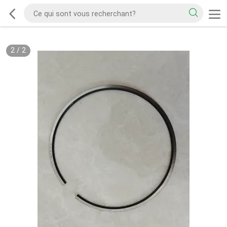
2
/
2